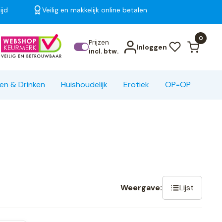
ijd
Veilig en makkelijk online betalen
Bekijk alle resultaten
0
Prijzen
Inloggen
incl. btw.
en & Drinken
Huishoudelijk
Erotiek
OP=OP
Lijst
Weergave: