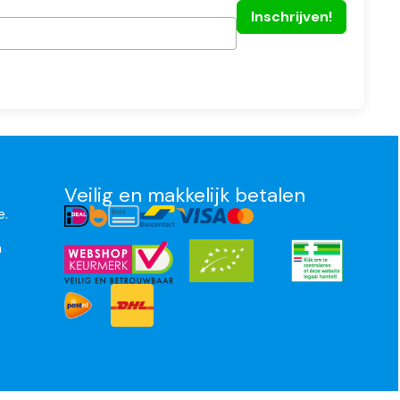
Veilig en makkelijk betalen
e.
n