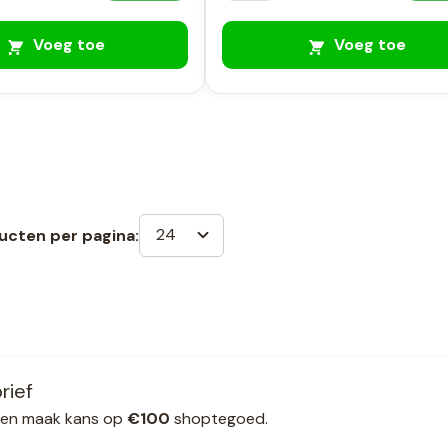
Voeg toe
Voeg toe
24
ucten per pagina:
rief
ef en maak kans op
€100
shoptegoed.