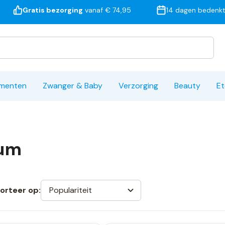
Gratis bezorging
vanaf € 74,95
14 dagen bedenkt
ementen
Zwanger & Baby
Verzorging
Beauty
Et
ium
Populariteit
orteer op: