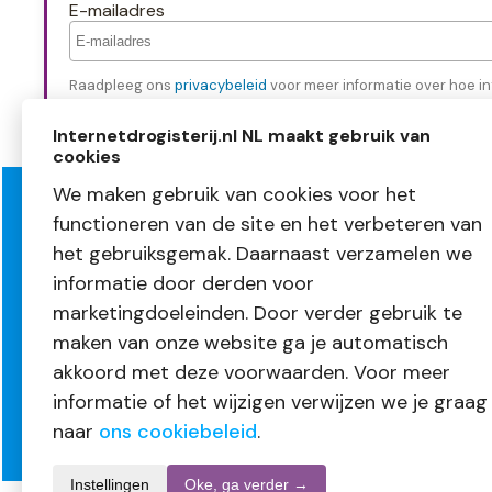
E-mailadres
Raadpleeg ons
privacybeleid
voor meer informatie over hoe in
Internetdrogisterij.nl NL maakt gebruik van
cookies
We maken gebruik van cookies voor het
functioneren van de site en het verbeteren van
Over InternetDrogisterij.nl
Klante
het gebruiksgemak. Daarnaast verzamelen we
Mijn account
Bestellen
informatie door derden voor
Nieuwsbrief
Betalen
Blogs
Levering
marketingdoeleinden. Door verder gebruik te
Vacatures
Retourne
maken van onze website ga je automatisch
Volg ons
Garantie
akkoord met deze voorwaarden. Voor meer
informatie of het wijzigen verwijzen we je graag
naar
ons cookiebeleid
.
Instellingen
Oke, ga verder →