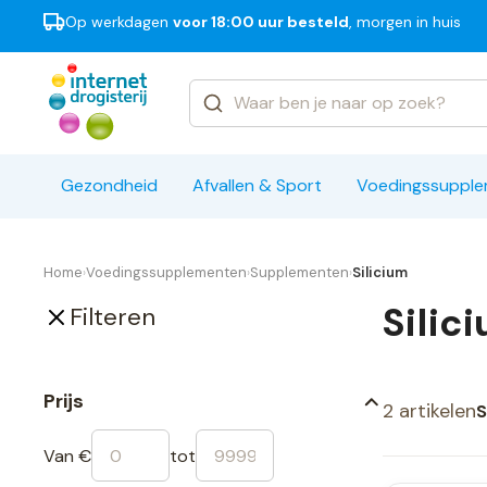
Op werkdagen
voor 18:00 uur besteld
, morgen in huis
Categorieën
Merken
Gezondheid
Afvallen & Sport
Voedingssuppl
Home
Voedingssupplementen
Supplementen
Silicium
›
›
›
Silic
Filteren
Prijs
2 artikelen
S
Van €
tot