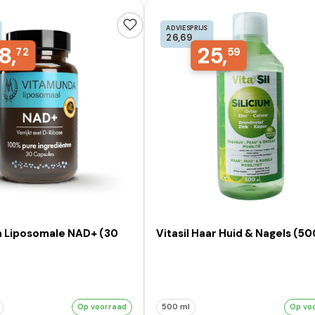
ADVIESPRIJS
26,69
8,
25,
72
59
 Liposomale NAD+ (30
Vitasil Haar Huid & Nagels (50
Op voorraad
500 ml
Op vo