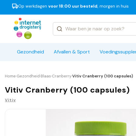
Op werkdagen
voor 18:00 uur besteld
, morgen in huis
Categorieën
Merken
Gezondheid
Afvallen & Sport
Voedingssuppl
Home
Gezondheid
Blaas
Cranberry
Vitiv Cranberry (100 capsules)
›
›
›
›
Vitiv Cranberry (100 capsules)
Vitiv