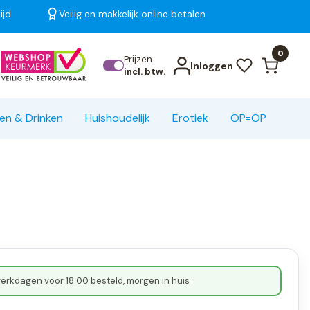
ijd
Veilig en makkelijk online betalen
Bekijk alle resultaten
0
Prijzen
Inloggen
incl. btw.
en & Drinken
Huishoudelijk
Erotiek
OP=OP
erkdagen voor 18:00 besteld, morgen in huis