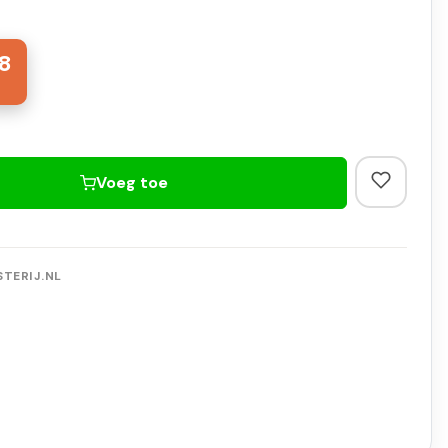
8
Voeg toe
TERIJ.NL