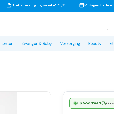
Gratis bezorging
vanaf € 74,95
14 dagen bedenkt
ementen
Zwanger & Baby
Verzorging
Beauty
Et
Op voorraad
·
Op w