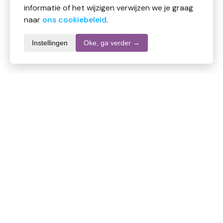
informatie of het wijzigen verwijzen we je graag
naar
ons cookiebeleid
.
Instellingen
Oke, ga verder →
Productomschrijving
Deze koudgeperste, pure en zuivere Arganolie is zeer
geschikt voor culinair en cosmetisch gebruik. Het
heeft een nootachtige smaak wat het beste te
vergelijken is met een combinatie van sesam, vers
gebakken brood en geroosterde hazelnoten. Gebruikt
als dressing voor je salade of als marinade voor vlees,
vis of vegatarische gerechten.
Ingredienten