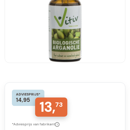
ADVIESPRIJS*
14,95
13,
73
*Adviesprijs van fabrikant
i