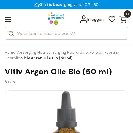
Gratis bezorging
voor 18:00 uur besteld
14 dagen bedenktijd
vanaf € 74,95
Bekijk alle resultaten
Zoeken
0
Categorieën
Inloggen
Merken
Home
Verzorging
Haarverzorging
Haarcrème, -olie en -serum
›
›
›
›
Haarolie
Vitiv Argan Olie Bio (50 ml)
›
Vitiv Argan Olie Bio (50 ml)
Vitiv