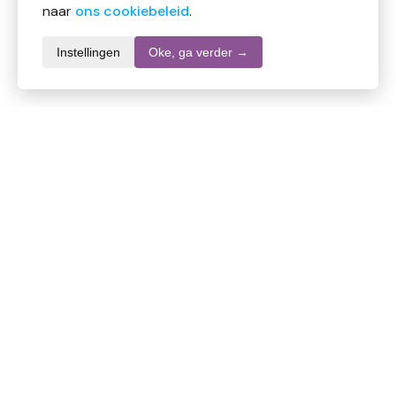
naar
ons cookiebeleid
.
Instellingen
Oke, ga verder →
Productomschrijving
Vitility Grijper klein
Met de grijper kan men voorwerpen pakken die buiten
het bereik liggen. De grijper zorgt ervoor dat men
voorwerpen van de grond of uit een hoge kast kan
pakken, zonder hierbij te hoeven bukken of strekken.
Het vergt slechts weinig kracht om een voorwerp op
te pakken. Door de handgreep in te knijpen, gaat de
grijper dicht en klemt deze zich vast rond het
Lees meer
voorwerp.