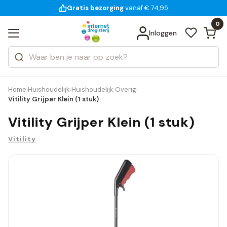
Gratis bezorging
voor 18:00 uur besteld
14 dagen bedenktijd
Bekijk alle resultaten
Zoeken
0
Categorieën
Inloggen
Merken
Home
Huishoudelijk
Huishoudelijk Overig
›
›
›
Vitility Grijper Klein (1 stuk)
Vitility Grijper Klein (1 stuk)
Vitility