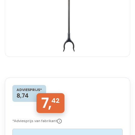
ADVIESPRIJS*
8,74
7,
42
*Adviesprijs van fabrikant
i