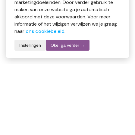
marketingdoeleinden. Door verder gebruik te
maken van onze website ga je automatisch
akkoord met deze voorwaarden. Voor meer
informatie of het wijzigen verwijzen we je graag
naar
ons cookiebeleid
.
Instellingen
Oke, ga verder →
Productomschrijving
De huidgels van Vita-reform zijn op basis van Aloë
vera huidgel met daaraan, naar keuze, de toevoeging
van één of meerdere soorten celzouten.
De gel heeft als eigenschap vrijwel direct in de huid te
trekken, zonder dat het behandelde oppervlak vet