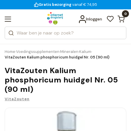
Gratis bezorging
voor 18:00 uur besteld
14 dagen bedenktijd
Bekijk alle resultaten
Zoeken
0
Categorieën
Inloggen
Merken
Home
Voedingssupplementen
Mineralen
Kalium
›
›
›
›
VitaZouten Kalium phosphoricum huidgel Nr. 05 (90 ml)
VitaZouten Kalium
phosphoricum huidgel Nr. 05
(90 ml)
VitaZouten