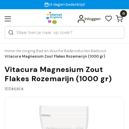
Gratis bezorging
voor 18:00 uur besteld
14 dagen bedenktijd
Bekijk alle resultaten
Zoeken
0
Categorieën
Inloggen
Merken
Home
Verzorging
Bad en douche
Badproducten
Badzout
›
›
›
›
›
Vitacura Magnesium Zout Flakes Rozemarijn (1000 gr)
Vitacura Magnesium Zout
Flakes Rozemarijn (1000 gr)
Vitacura