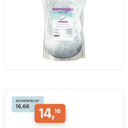
ADVIESPRIJS*
16,66
14,
16