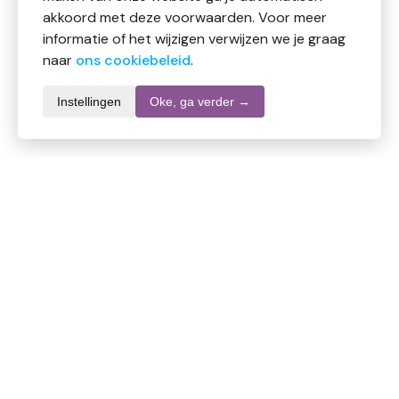
akkoord met deze voorwaarden. Voor meer
informatie of het wijzigen verwijzen we je graag
naar
ons cookiebeleid
.
Instellingen
Oke, ga verder →
Productomschrijving
Vitacura Magnesium zout flakes rozemarijn
VitaCura magnesium zout/flakes Rozemarijn 1 kilo
– Goed voor spieren, gewrichten, botten, energie.
Ingrediënten