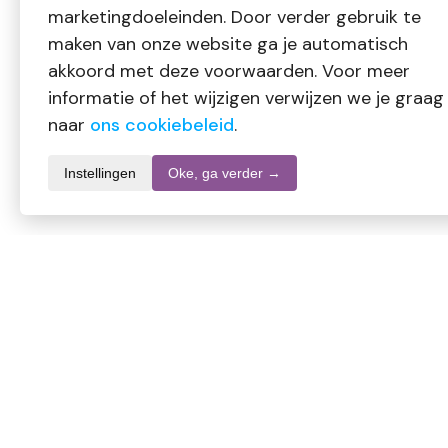
marketingdoeleinden. Door verder gebruik te
maken van onze website ga je automatisch
akkoord met deze voorwaarden. Voor meer
informatie of het wijzigen verwijzen we je graag
naar
ons cookiebeleid
.
Instellingen
Oke, ga verder →
Productomschrijving
Vitacura Vitamine C 500
Dit is een gebufferde, niet-zure vorm van vitamine C, die 
Het is uitermate geschikt voor mensen die het zure ascorbin
geeft nagenoeg geen maagdarmbezwaren. Bij een hoge innam