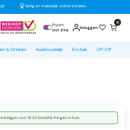
ijd
Veilig en makkelijk online betalen
Bekijk alle resultaten
0
Prijzen
Inloggen
incl. btw.
en & Drinken
Huishoudelijk
Erotiek
OP=OP
erkdagen voor 18:00 besteld, morgen in huis