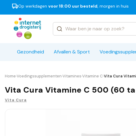
Op werkdagen
voor 18:00 uur besteld
, morgen in huis
Categorieën
Merken
Gezondheid
Afvallen & Sport
Voedingssuppl
Home
Voedingssupplementen
Vitamines
Vitamine C
Vita Cura Vitam
›
›
›
›
Vita Cura Vitamine C 500 (60 ta
Vita Cura