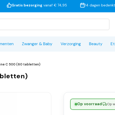
Gratis bezorging
vanaf € 74,95
14 dagen bedenkt
ementen
Zwanger & Baby
Verzorging
Beauty
Et
ine C 500 (60 tabletten)
bletten)
Op voorraad
·
Op w