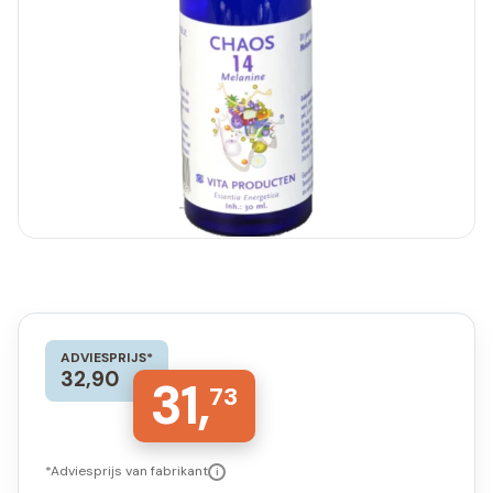
ADVIESPRIJS*
32,90
31,
73
*Adviesprijs van fabrikant
i