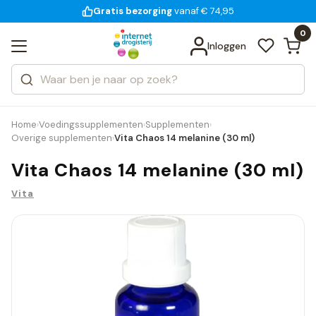
Gratis bezorging
voor 18:00 uur besteld
14 dagen bedenktijd
vanaf € 74,95
Bekijk alle resultaten
Zoeken
0
Categorieën
Inloggen
Merken
Home
Voedingssupplementen
Supplementen
›
›
›
Overige supplementen
Vita Chaos 14 melanine (30 ml)
›
Vita Chaos 14 melanine (30 ml)
Vita