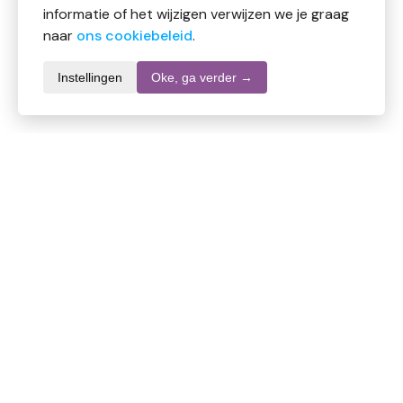
informatie of het wijzigen verwijzen we je graag
naar
ons cookiebeleid
.
Instellingen
Oke, ga verder →
Productomschrijving
Vita Chaos 14 Melanine
Ingredienten
Aqua, alcohol 30% vol.
Gebruik:
Mits niet anders geadviseerd, opbouwen tot 1x daags
1-10 druppels, in te nemen met water of direct onder
de tong, op een door behandelaar bepaald tijdstip.