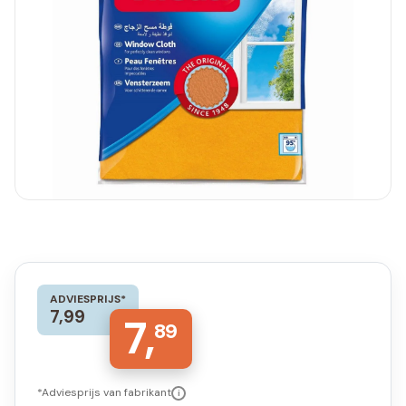
ADVIESPRIJS*
7,99
7,
89
*Adviesprijs van fabrikant
i