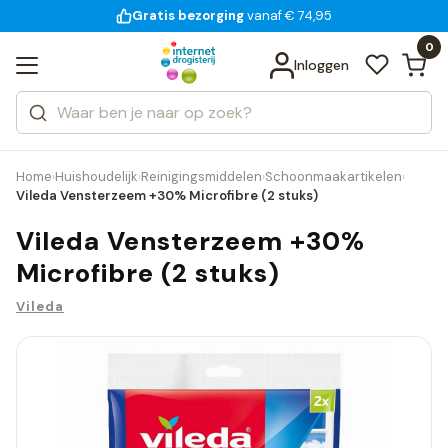
Gratis bezorging
voor 18:00 uur besteld
vanaf € 74,95
Bekijk alle resultaten
Zoeken
0
Categorieën
Inloggen
Merken
Home
Huishoudelijk
Reinigingsmiddelen
Schoonmaakartikelen
›
›
›
›
Vileda Vensterzeem +30% Microfibre (2 stuks)
Vileda Vensterzeem +30%
Microfibre (2 stuks)
Vileda