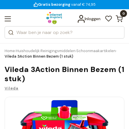
Gratis bezorging
voor 18:00 uur besteld
vanaf € 74,95
Bekijk alle resultaten
Zoeken
0
Categorieën
Inloggen
Merken
Home
Huishoudelijk
Reinigingsmiddelen
Schoonmaakartikelen
›
›
›
›
Vileda 3Action Binnen Bezem (1 stuk)
Vileda 3Action Binnen Bezem (1
stuk)
Vileda