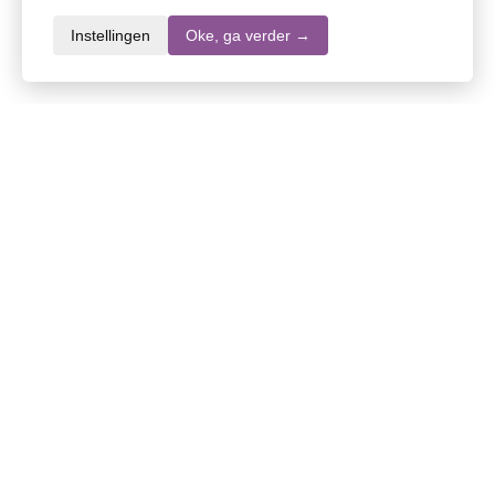
Instellingen
Oke, ga verder →
Informatie over dit product
Merk
Vileda
SKU
DW10817
EAN
4023103173118
Inhoud
1 stuk
Stel een vraag over dit product
Specifieke vragen over de werking of inhoud van
dit product? Stel uw vragen via