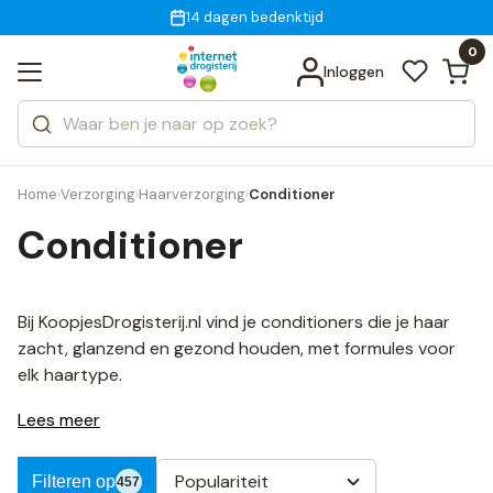
Gratis bezorging
voor 18:00 uur besteld
14 dagen bedenktijd
Bekijk alle resultaten
Zoeken
0
Categorieën
Inloggen
Merken
Home
Verzorging
Haarverzorging
Conditioner
›
›
›
Conditioner
Bij KoopjesDrogisterij.nl vind je conditioners die je haar
zacht, glanzend en gezond houden, met formules voor
elk haartype.
Lees meer
Populariteit
Filteren op
457