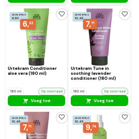
ADVIESPRIJS
ADVIESPRIJS
8,60
10,49
6,
7,
32
71
Urtekram Conditioner
Urtekram Tune in
aloe vera (180 ml)
soothing lavender
conditioner (180 ml)
180 ml
Op voorraad
180 ml
Op voorraad
Voeg toe
Voeg toe
ADVIESPRIJS
ADVIESPRIJS
10,49
10,45
7,
9,
71
74