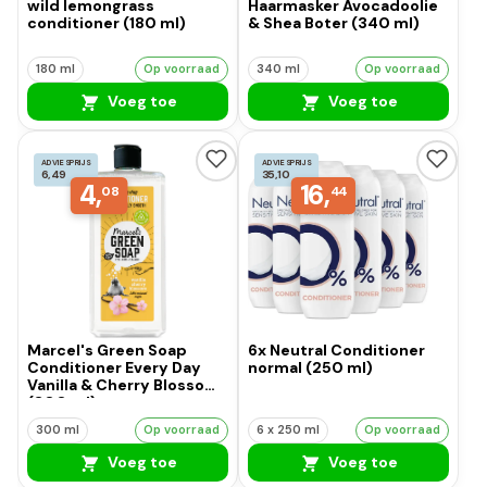
wild lemongrass
Haarmasker Avocadoolie
conditioner (180 ml)
& Shea Boter (340 ml)
180 ml
Op voorraad
340 ml
Op voorraad
Voeg toe
Voeg toe
ADVIESPRIJS
ADVIESPRIJS
6,49
35,10
4,
16,
08
44
Marcel's Green Soap
6x Neutral Conditioner
Conditioner Every Day
normal (250 ml)
Vanilla & Cherry Blossom
(300 ml)
300 ml
Op voorraad
6 x 250 ml
Op voorraad
Voeg toe
Voeg toe