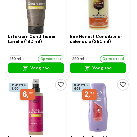
Urtekram Conditioner
Bee Honest Conditioner
kamille (180 ml)
calendula (250 ml)
180 ml
Op voorraad
250 ml
Op voorraad
Voeg toe
Voeg toe
ADVIESPRIJS
ADVIESPRIJS
8,60
4,69
6,
2,
32
76