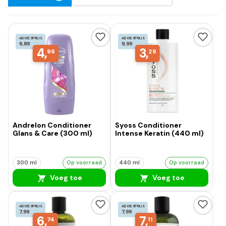
ADVIESPRIJS
ADVIESPRIJS
6,89
9,99
4,
3,
96
29
Andrelon Conditioner
Syoss Conditioner
Glans & Care (300 ml)
Intense Keratin (440 ml)
300 ml
Op voorraad
440 ml
Op voorraad
Voeg toe
Voeg toe
ADVIESPRIJS
ADVIESPRIJS
7,99
7,99
6,
7,
74
11