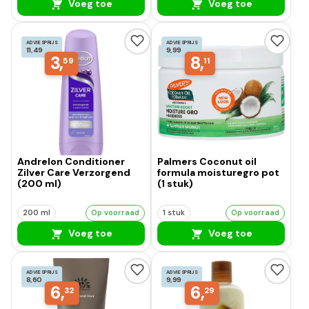
Voeg toe
Voeg toe
ADVIESPRIJS
ADVIESPRIJS
11,49
9,99
3,
8,
59
11
Andrelon Conditioner
Palmers Coconut oil
Zilver Care Verzorgend
formula moisturegro pot
(200 ml)
(1 stuk)
200 ml
Op voorraad
1 stuk
Op voorraad
Voeg toe
Voeg toe
ADVIESPRIJS
ADVIESPRIJS
8,60
9,99
6,
6,
32
29