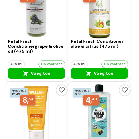
Petal Fresh
Petal Fresh Conditioner
Conditionergrape & olive
aloe & citrus (475 ml)
oil (475 ml)
475 ml
Op voorraad
475 ml
Op voorraad
Voeg toe
Voeg toe
ADVIESPRIJS
ADVIESPRIJS
12,49
6,99
8,
4,
53
40