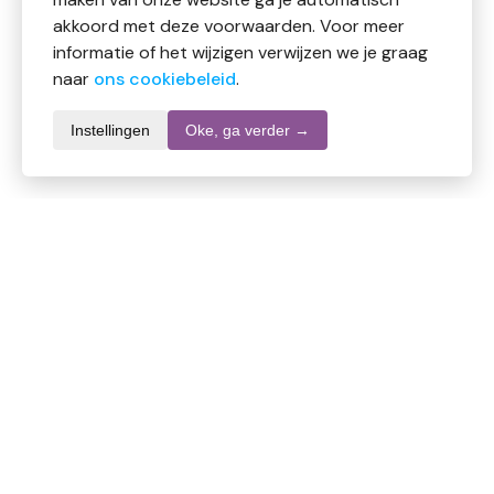
akkoord met deze voorwaarden. Voor meer
informatie of het wijzigen verwijzen we je graag
naar
ons cookiebeleid
.
Instellingen
Oke, ga verder →
Productomschrijving
Vascu-Vitaal Vloeibaar
Multi-preparaat
Samenstelling per 10 ml
% RI*
(dagdosering)