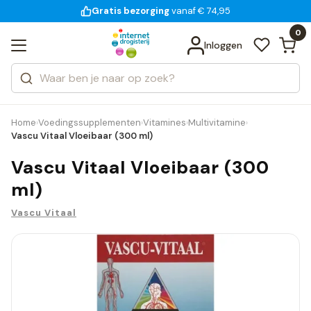
Gratis bezorging
voor 18:00 uur besteld
14 dagen bedenktijd
vanaf € 74,95
Bekijk alle resultaten
Zoeken
0
Categorieën
Inloggen
Merken
Home
Voedingssupplementen
Vitamines
Multivitamine
›
›
›
›
Vascu Vitaal Vloeibaar (300 ml)
Vascu Vitaal Vloeibaar (300
ml)
Vascu Vitaal