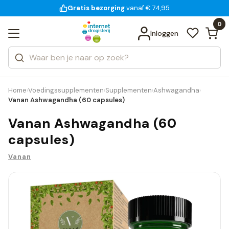
Gratis bezorging
voor 18:00 uur besteld
14 dagen bedenktijd
Bekijk alle resultaten
Zoeken
0
Categorieën
Inloggen
Merken
Home
Voedingssupplementen
Supplementen
Ashwagandha
›
›
›
›
Vanan Ashwagandha (60 capsules)
Vanan Ashwagandha (60
capsules)
Vanan