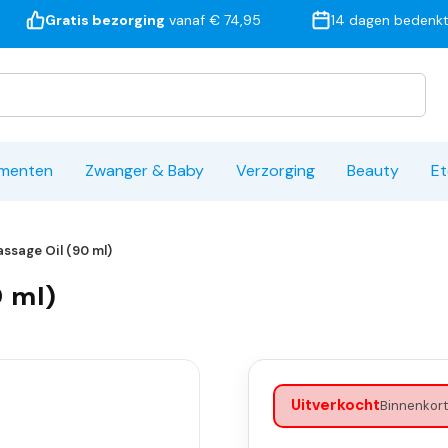
Gratis bezorging
vanaf € 74,95
14 dagen bedenkt
ementen
Zwanger & Baby
Verzorging
Beauty
Et
ssage Oil (90 ml)
0 ml)
Uitverkocht
Binnenkort