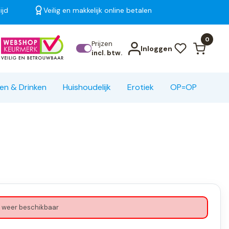
ijd
Veilig en makkelijk online betalen
Bekijk alle resultaten
0
Prijzen
Inloggen
incl. btw.
en & Drinken
Huishoudelijk
Erotiek
OP=OP
 weer beschikbaar