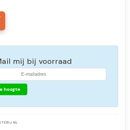
7
ail mij bij voorraad
de hoogte
TERIJ.NL