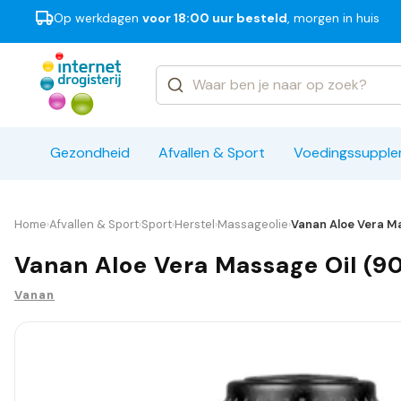
Op werkdagen
voor 18:00 uur besteld
, morgen in huis
Categorieën
Merken
Gezondheid
Afvallen & Sport
Voedingssuppl
Home
Afvallen & Sport
Sport
Herstel
Massageolie
Vanan Aloe Vera Ma
›
›
›
›
›
Vanan Aloe Vera Massage Oil (9
Vanan