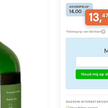
ADVIESPRIJS*
14,00
13,
4
*Adviesprijs van fabrikant
i
M
Houd mij op 
DAAROM INTERNETDROGIS
Voordelige prijzen