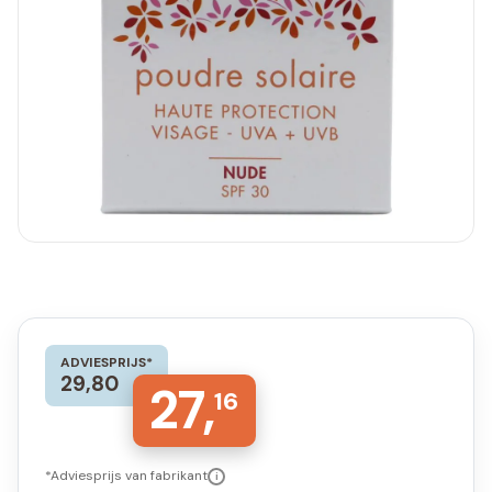
ADVIESPRIJS*
29,80
27,
16
*Adviesprijs van fabrikant
i