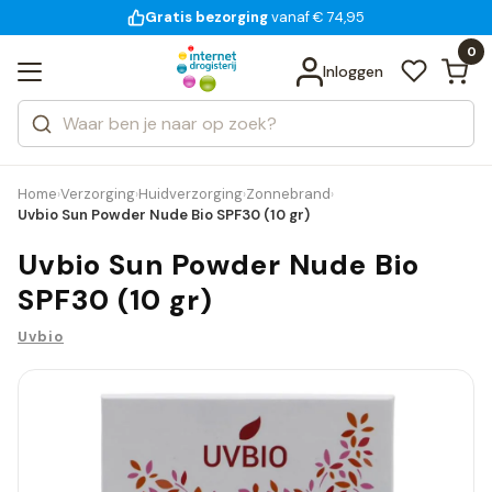
Gratis bezorging
voor 18:00 uur besteld
14 dagen bedenktijd
vanaf € 74,95
Bekijk alle resultaten
Zoeken
0
Categorieën
Inloggen
Merken
Home
Verzorging
Huidverzorging
Zonnebrand
›
›
›
›
Uvbio Sun Powder Nude Bio SPF30 (10 gr)
Uvbio Sun Powder Nude Bio
SPF30 (10 gr)
Uvbio