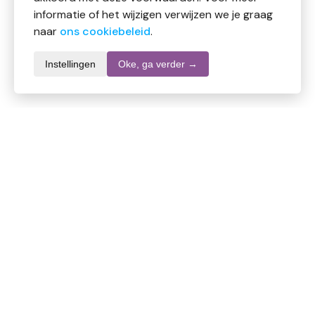
informatie of het wijzigen verwijzen we je graag
naar
ons cookiebeleid
.
Instellingen
Oke, ga verder →
Productomschrijving
UVBIO Sun powder nude SPF30 bio
Biologische & Vegan gecertificeerde moisturizing
after-sun lotion, met kamille en groene thee extract
voor een verzorgde, gekalmeerde, gehydrateerde en
geregenereerde huid.
Zonder parabenen, kleurstoffen of
conserveringsmiddelen