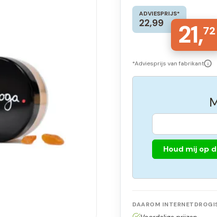
ADVIESPRIJS*
22,99
21,
72
*Adviesprijs van fabrikant
i
M
Houd mij op 
DAAROM INTERNETDROGIS
Voordelige prijzen