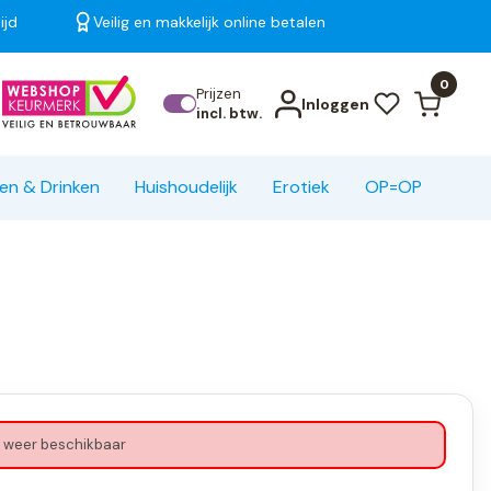
ijd
Veilig en makkelijk online betalen
Bekijk alle resultaten
0
Prijzen
Inloggen
incl. btw.
en & Drinken
Huishoudelijk
Erotiek
OP=OP
 weer beschikbaar