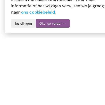
informatie of het wijzigen verwijzen we je graag
naar
ons cookiebeleid
.
Instellingen
Oke, ga verder →
Productomschrijving
Prachtige highlighter voor glowy skin. Verrijkt met jojoba-olie
Biologische highlighter zonder parabenen. Vegan highlighter.
Creëer een stralend gezicht door de hoogtepunten van je g
gloeipoeder.
Geen omvangrijke pailletten, maar een zachte parel die je ma
het donkerdere contour poeder Shadow Powder, contour je je 
oogschaduw. Net als al onze minerale poeders is dit product 1