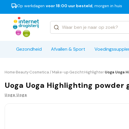
Op werkdagen
voor 18:00 uur besteld
, morgen in huis
Categorieën
Merken
Gezondheid
Afvallen & Sport
Voedingssuppl
Home
Beauty
Cosmetica / Make-up
Gezicht
Highlighter
Uoga Uoga Hi
›
›
›
›
›
Uoga Uoga Highlighting powder g
Uoga Uoga