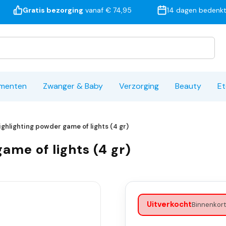
Gratis bezorging
vanaf € 74,95
14 dagen bedenkt
ementen
Zwanger & Baby
Verzorging
Beauty
Et
ghlighting powder game of lights (4 gr)
ame of lights (4 gr)
Uitverkocht
Binnenkort