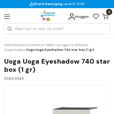
Gratis bezorging
voor 18:00 uur besteld
14 dagen bedenktijd
Bekijk alle resultaten
Zoeken
0
Categorieën
Inloggen
Merken
Home
Beauty
Cosmetica / Make-up
Ogen & Wimpers
›
›
›
›
Oogschaduw
Uoga Uoga Eyeshadow 740 star box (1 gr)
›
Uoga Uoga Eyeshadow 740 star
box (1 gr)
Uoga Uoga