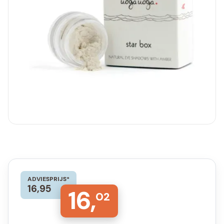
ADVIESPRIJS*
16,95
16,
02