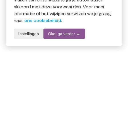
akkoord met deze voorwaarden. Voor meer
informatie of het wijzigen verwijzen we je graag
naar
ons cookiebeleid
.
Instellingen
Oke, ga verder →
Productomschrijving
Zorgvuldig geselecteerde natuurlijke minerale
pigmenten, waaronder amber, worden gebruikt om
deze prachtige biologische oogschaduw te creëren.
Het kleurenspectrum varieert van lichte / subtiele tot
intense / donkere tinten. De oogschaduw heeft een
verrassend mooie pigmentatie.