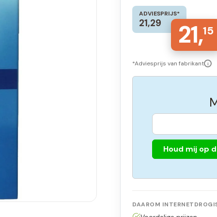
ADVIESPRIJS*
21,29
21,
15
*Adviesprijs van fabrikant
i
M
Houd mij op 
DAAROM INTERNETDROGIS
Voordelige prijzen