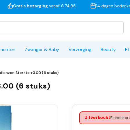
Gratis bezorging
vanaf € 74,95
14 dagen bedenkt
ementen
Zwanger & Baby
Verzorging
Beauty
Et
lenzen Sterkte +3.00 (6 stuks)
.00 (6 stuks)
Uitverkocht
Binnenkort