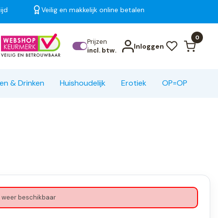
ijd
Veilig en makkelijk online betalen
Bekijk alle resultaten
0
Prijzen
Inloggen
incl. btw.
en & Drinken
Huishoudelijk
Erotiek
OP=OP
 weer beschikbaar