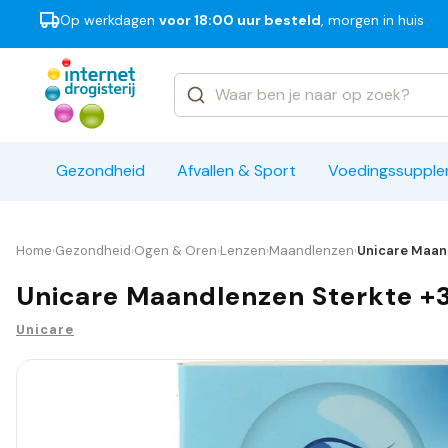
Op werkdagen
voor 18:00 uur besteld
, morgen in huis
Categorieën
Merken
Gezondheid
Afvallen & Sport
Voedingssuppl
Home
Gezondheid
Ogen & Oren
Lenzen
Maandlenzen
Unicare Maand
›
›
›
›
›
Unicare Maandlenzen Sterkte +3
Unicare