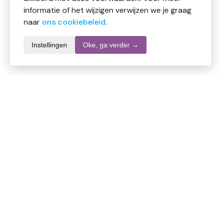
informatie of het wijzigen verwijzen we je graag
naar
ons cookiebeleid
.
Instellingen
Oke, ga verder →
Productomschrijving
Unicare Maandlenzen +2.50
Medisch hulpmiddel
De zachte maandlenzen van Unicare zijn lenzen van
hoge kwaliteit met geïntegreerde UV-bescherming en
met een optimaal draagniveau.