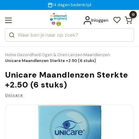
Gratis bezorging
voor 18:00 uur besteld
14 dagen bedenktijd
Bekijk alle resultaten
Zoeken
0
Categorieën
Inloggen
Merken
Home
Gezondheid
Ogen & Oren
Lenzen
Maandlenzen
›
›
›
›
›
Unicare Maandlenzen Sterkte +2.50 (6 stuks)
Unicare Maandlenzen Sterkte
+2.50 (6 stuks)
Unicare