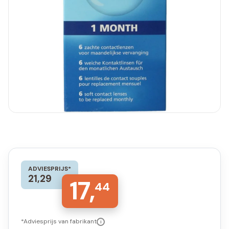
ADVIESPRIJS*
21,29
17,
44
*Adviesprijs van fabrikant
i