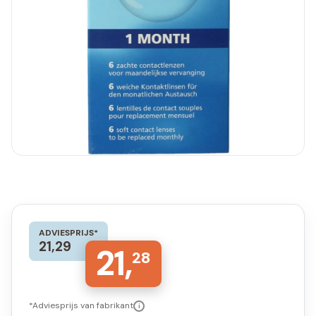
ADVIESPRIJS*
21,29
21,
28
*Adviesprijs van fabrikant
i