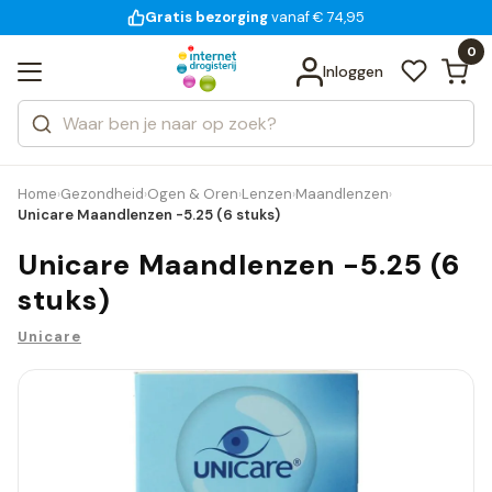
Gratis bezorging
voor 18:00 uur besteld
14 dagen bedenktijd
Bekijk alle resultaten
Zoeken
0
Categorieën
Inloggen
Merken
Home
Gezondheid
Ogen & Oren
Lenzen
Maandlenzen
›
›
›
›
›
Unicare Maandlenzen -5.25 (6 stuks)
Unicare Maandlenzen -5.25 (6
stuks)
Unicare