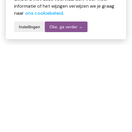
informatie of het wijzigen verwijzen we je graag
naar
ons cookiebeleid
.
Instellingen
Oke, ga verder →
Productomschrijving
Unicare Maandlenzen -5.25
Medisch hulpmiddel
De zachte maandlenzen van Unicare zijn lenzen van
hoge kwaliteit met geïntegreerde UV-bescherming en
met een optimaal draagniveau.