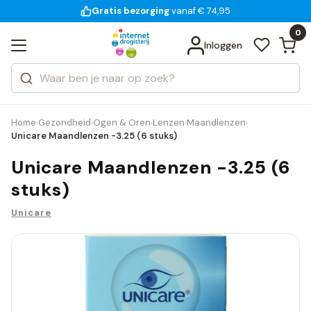
Gratis bezorging
voor 18:00 uur besteld
14 dagen bedenktijd
vanaf € 74,95
Bekijk alle resultaten
Zoeken
0
Categorieën
Inloggen
Merken
Home
Gezondheid
Ogen & Oren
Lenzen
Maandlenzen
›
›
›
›
›
Unicare Maandlenzen -3.25 (6 stuks)
Unicare Maandlenzen -3.25 (6
stuks)
Unicare