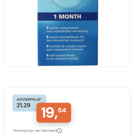
ADVIESPRIJS*
21,29
19,
54
*Adviesprijs van fabrikant
i