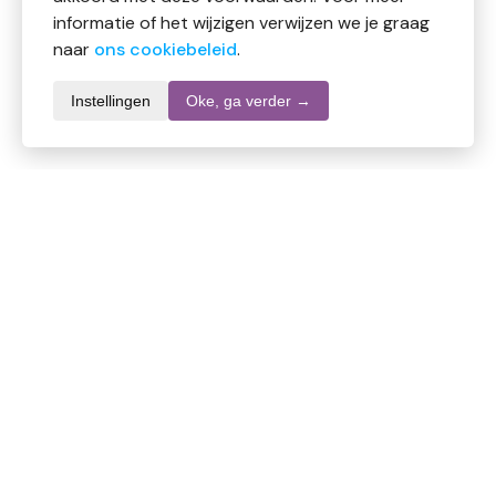
informatie of het wijzigen verwijzen we je graag
naar
ons cookiebeleid
.
Instellingen
Oke, ga verder →
Productomschrijving
Unicare Maandlenzen -3.25
Medisch hulpmiddel
De zachte maandlenzen van Unicare zijn lenzen van
hoge kwaliteit met geïntegreerde UV-bescherming en
met een optimaal draagniveau.