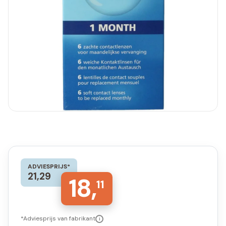
ADVIESPRIJS*
21,29
18,
11
*Adviesprijs van fabrikant
i