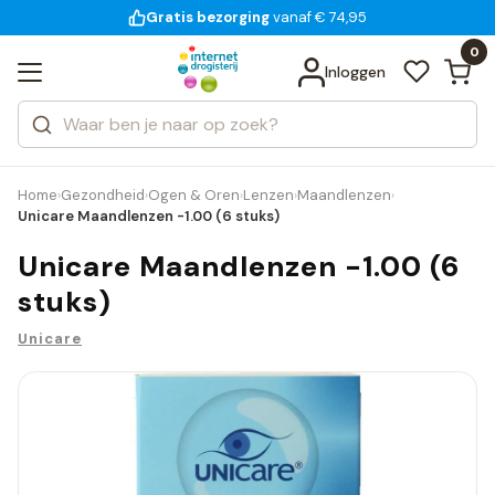
Gratis bezorging
voor 18:00 uur besteld
14 dagen bedenktijd
Bekijk alle resultaten
Zoeken
0
Categorieën
Inloggen
Merken
Home
Gezondheid
Ogen & Oren
Lenzen
Maandlenzen
›
›
›
›
›
Unicare Maandlenzen -1.00 (6 stuks)
Unicare Maandlenzen -1.00 (6
stuks)
Unicare