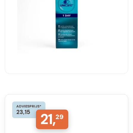
ADVIESPRIJS*
23,15
21,
29