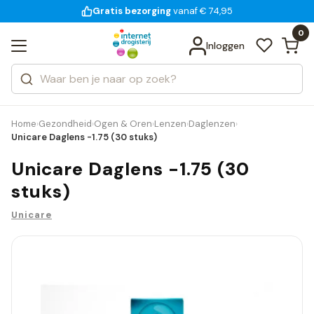
Gratis bezorging
voor 18:00 uur besteld
14 dagen bedenktijd
vanaf € 74,95
Bekijk alle resultaten
Zoeken
0
Categorieën
Inloggen
Merken
Home
Gezondheid
Ogen & Oren
Lenzen
Daglenzen
›
›
›
›
›
Unicare Daglens -1.75 (30 stuks)
Unicare Daglens -1.75 (30
stuks)
Unicare