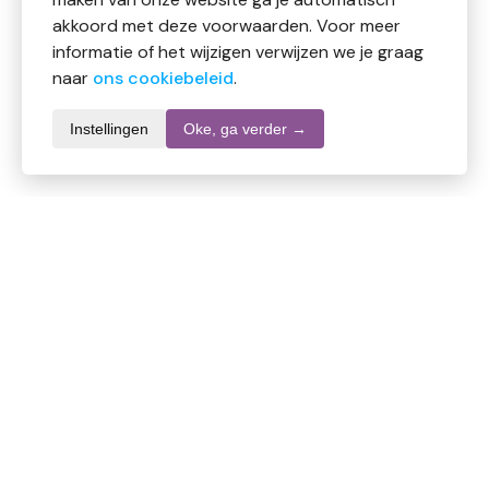
akkoord met deze voorwaarden. Voor meer
informatie of het wijzigen verwijzen we je graag
naar
ons cookiebeleid
.
Instellingen
Oke, ga verder →
Productomschrijving
De zachte daglenzen van Unicare zijn lenzen van hoge
kwaliteit met geïntegreerde UV-bescherming en met
een optimaal draagniveau.
Toepassing
Gebruikt voor het corrigeren van zichtafwijkingen,
zodat men weer een optimaal zicht heeft en met een