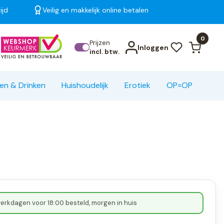
ijd
Veilig en makkelijk online betalen
Bekijk alle resultaten
0
Prijzen
Inloggen
incl. btw.
en & Drinken
Huishoudelijk
Erotiek
OP=OP
erkdagen voor 18:00 besteld, morgen in huis