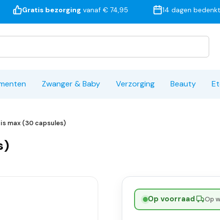
Gratis bezorging
vanaf € 74,95
14 dagen bedenkt
ementen
Zwanger & Baby
Verzorging
Beauty
Et
is max (30 capsules)
s)
Op voorraad
·
Op w