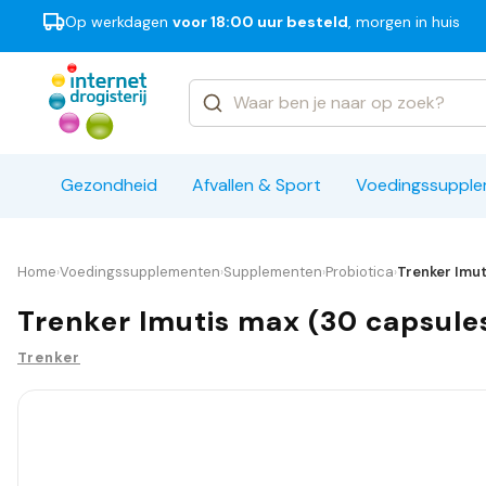
Op werkdagen
voor 18:00 uur besteld
, morgen in huis
Categorieën
Merken
Gezondheid
Afvallen & Sport
Voedingssuppl
Home
Voedingssupplementen
Supplementen
Probiotica
Trenker Imut
›
›
›
›
Trenker Imutis max (30 capsule
Trenker