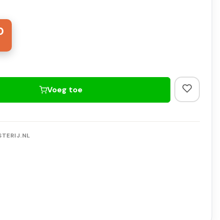
0
Voeg toe
TERIJ.NL