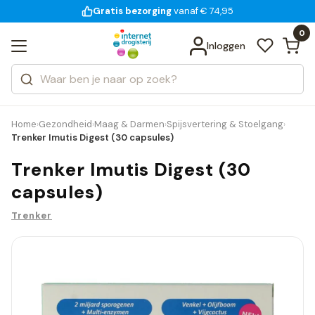
Gratis bezorging
voor 18:00 uur besteld
14 dagen bedenktijd
Bekijk alle resultaten
Zoeken
0
Categorieën
Inloggen
Merken
Home
Gezondheid
Maag & Darmen
Spijsvertering & Stoelgang
›
›
›
›
Trenker Imutis Digest (30 capsules)
Trenker Imutis Digest (30
capsules)
Trenker