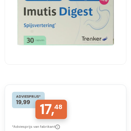
ADVIESPRIJS*
19,99
17,
48
*Adviesprijs van fabrikant
i