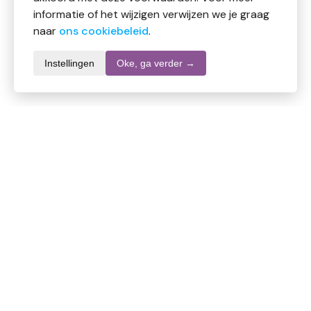
informatie of het wijzigen verwijzen we je graag
naar
ons cookiebeleid
.
Instellingen
Oke, ga verder →
Productomschrijving
Trenker Imutis digest
Vezels, enzymen en kruidenpreparaat
Het enzymcomplex in Imutis Digest bevat een
complete combinatie van 5 spijsverteringsenzymen
(a-amylase, protease, cellulase, lactase en lipase).