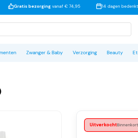
Gratis bezorging
vanaf € 74,95
14 dagen bedenkt
ementen
Zwanger & Baby
Verzorging
Beauty
Et
)
Uitverkocht
Binnenkort