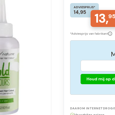
ADVIESPRIJS*
14,95
13,
9
*Adviesprijs van fabrikant
i
M
Houd mij op 
DAAROM INTERNETDROGIS
Voordelige prijzen