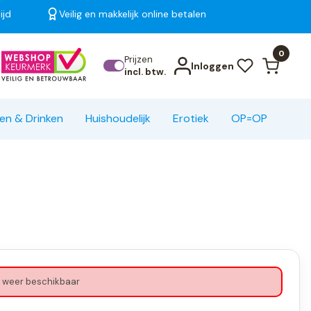
ijd
Veilig en makkelijk online betalen
Bekijk alle resultaten
0
Prijzen
Inloggen
incl. btw.
en & Drinken
Huishoudelijk
Erotiek
OP=OP
 weer beschikbaar