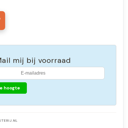
5
ail mij bij voorraad
de hoogte
TERIJ.NL