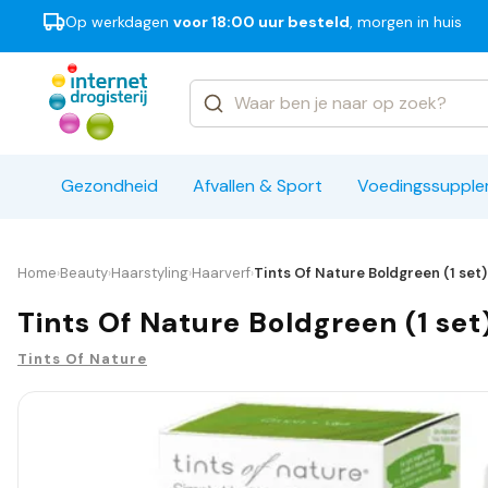
Op werkdagen
voor 18:00 uur besteld
, morgen in huis
Categorieën
Merken
Gezondheid
Afvallen & Sport
Voedingssuppl
Home
Beauty
Haarstyling
Haarverf
Tints Of Nature Boldgreen (1 set)
›
›
›
›
Tints Of Nature Boldgreen (1 set
Tints Of Nature