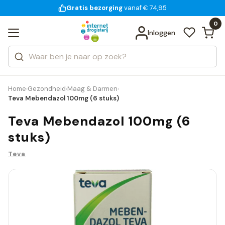
Gratis bezorging
voor 18:00 uur besteld
14 dagen bedenktijd
Bekijk alle resultaten
Zoeken
0
Categorieën
Inloggen
Merken
Home
Gezondheid
Maag & Darmen
›
›
›
Teva Mebendazol 100mg (6 stuks)
Teva Mebendazol 100mg (6
stuks)
Teva