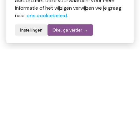
akkoord met deze voorwaarden. Voor meer
informatie of het wijzigen verwijzen we je graag
naar
ons cookiebeleid
.
Instellingen
Oke, ga verder →
Productomschrijving
Dit medicijn gebruikt u tegen een worminfectie van
onder andere aarsmade (Enterobius
vermicularis), spoelworm (Ascaris
lumbricoides), zweepworm (Trichuris
trichuria), mijnworm (Ancylostoma duodenale,
Necator americanus).
Dit is een geneesmiddel en misschien niet geschikt