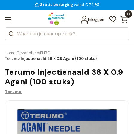
Gratis bezorging
voor 18:00 uur besteld
14 dagen bedenktijd
vanaf € 74,95
Bekijk alle resultaten
Zoeken
0
Categorieën
Inloggen
Merken
Home
Gezondheid
EHBO
›
›
›
Terumo Injectienaald 38 X 0.9 Agani (100 stuks)
Terumo Injectienaald 38 X 0.9
Agani (100 stuks)
Terumo