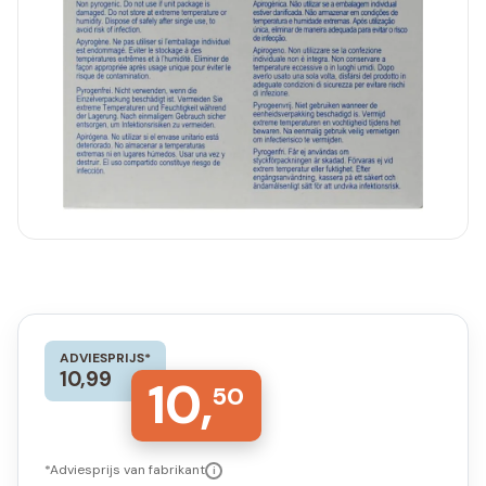
ADVIESPRIJS*
10,99
10,
50
*Adviesprijs van fabrikant
i