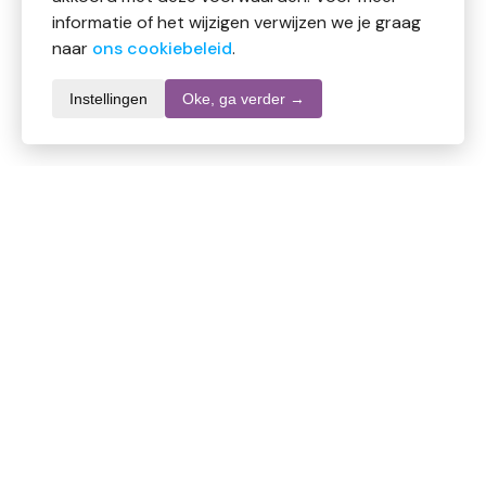
informatie of het wijzigen verwijzen we je graag
naar
ons cookiebeleid
.
Instellingen
Oke, ga verder →
Productomschrijving
Terumo Injectienaald 38 x 0.9 agani
Medisch hulpmiddel
Injectienaald agani (0.9x38mm)
– Pyrogeenvrij