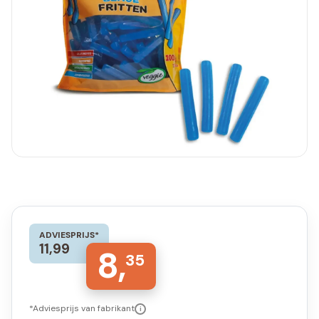
ADVIESPRIJS*
11,99
8,
35
*Adviesprijs van fabrikant
i