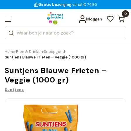
Gratis bezorging
voor 18:00 uur besteld
14 dagen bedenktijd
vanaf € 74,95
Bekijk alle resultaten
Zoeken
0
Categorieën
Inloggen
Merken
Home
Eten & Drinken
Snoepgoed
›
›
›
Suntjens Blauwe Frieten – Veggie (1000 gr)
Suntjens Blauwe Frieten –
Veggie (1000 gr)
Suntjens