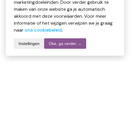
marketingdoeleinden. Door verder gebruik te
maken van onze website ga je automatisch
akkoord met deze voorwaarden. Voor meer
informatie of het wijzigen verwijzen we je graag
naar
ons cookiebeleid
.
Instellingen
Oke, ga verder →
Productomschrijving
Mooie kwaliteit trommelsteen 15-20mm, ingeboord
en voorzien van anti-allergisch, edelstalen hangeroog.
Robijn is de steen van kracht en moed. Robijn verdrijft
vermoeidheid en zorgt voor een groter gevoel van
eigenwaarde. Robijn is een zeer stimulerende steen en