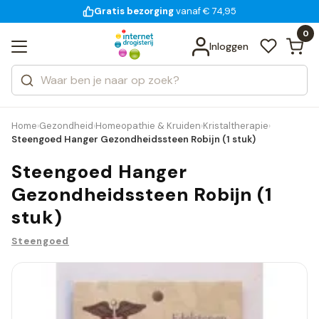
Gratis bezorging
voor 18:00 uur besteld
14 dagen bedenktijd
vanaf € 74,95
Bekijk alle resultaten
Zoeken
0
Categorieën
Inloggen
Merken
Home
Gezondheid
Homeopathie & Kruiden
Kristaltherapie
›
›
›
›
Steengoed Hanger Gezondheidssteen Robijn (1 stuk)
Steengoed Hanger
Gezondheidssteen Robijn (1
stuk)
Steengoed