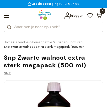
Gratis bezorging
voor 18:00 uur besteld
14 dagen bedenktijd
Bekijk alle resultaten
Zoeken
0
Categorieën
Inloggen
Merken
Home
Gezondheid
Homeopathie & Kruiden
Tincturen
›
›
›
›
Snp Zwarte walnoot extra sterk megapack (500 ml)
Snp Zwarte walnoot extra
sterk megapack (500 ml)
SNP