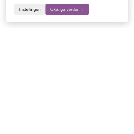
Instellingen
Oke, ga verder →
Productomschrijving
SNP Zwarte walnoot extra sterk megapack –
Kruidenpreparaat
Zwarte walnoot tinctuur kan zowel inwendig als
uitwendig gebruikt worden.
Samenstelling
Zwarte WALNOOTEXTRACT (Juglans nigra),
graanalcohol, gezuiverd water, antioxidant:
Lees meer
ascorbinezuur.