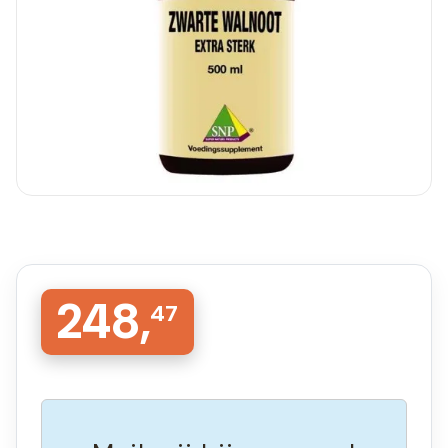
248,
47