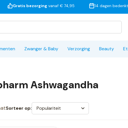
Gratis bezorging
vanaf € 74,95
14 dagen bedenkt
ementen
Zwanger & Baby
Verzorging
Beauty
Et
pharm Ashwagandha
aat
Populariteit
Sorteer op: