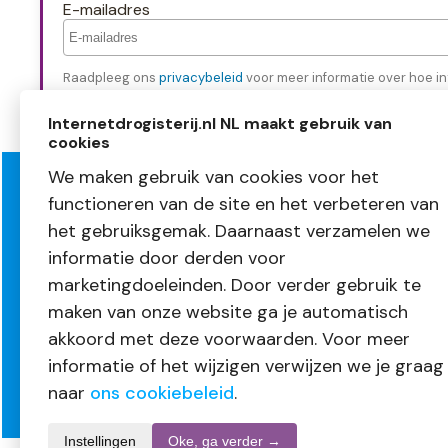
E-mailadres
Raadpleeg ons
privacybeleid
voor meer informatie over hoe in
Internetdrogisterij.nl NL maakt gebruik van
cookies
We maken gebruik van cookies voor het
functioneren van de site en het verbeteren van
Over InternetDrogisterij.nl
Klante
het gebruiksgemak. Daarnaast verzamelen we
Mijn account
Bestellen
informatie door derden voor
Nieuwsbrief
Betalen
Blogs
Levering
marketingdoeleinden. Door verder gebruik te
Vacatures
Retourne
maken van onze website ga je automatisch
Volg ons
Garantie
akkoord met deze voorwaarden. Voor meer
informatie of het wijzigen verwijzen we je graag
naar
ons cookiebeleid
.
Instellingen
Oke, ga verder →