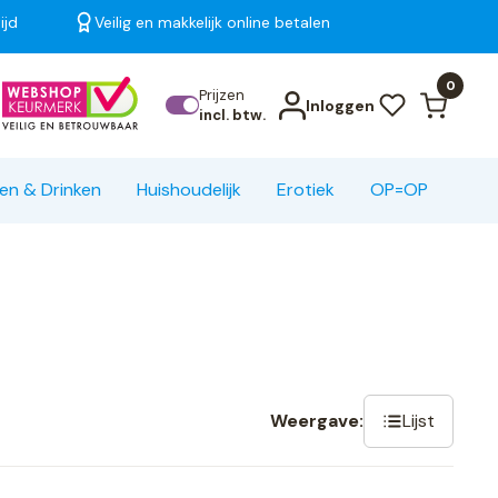
ijd
Veilig en makkelijk online betalen
Bekijk alle resultaten
0
Prijzen
Inloggen
incl. btw.
en & Drinken
Huishoudelijk
Erotiek
OP=OP
Lijst
Weergave: