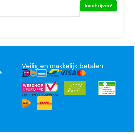
Veilig en makkelijk betalen
e.
n