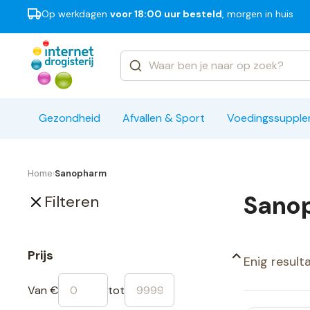
Op werkdagen
voor 18:00 uur besteld
, morgen in huis
Categorieën
Merken
Gezondheid
Afvallen & Sport
Voedingssuppl
Home
Sanopharm
›
Sano
Filteren
Prijs
Enig result
Van €
tot