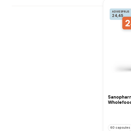
ADVIESPRIJS
24,45
2
Sanophar
Wholefood
60 capsules