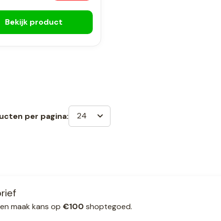
Bekijk product
24
ucten per pagina:
rief
ef en maak kans op
€100
shoptegoed.