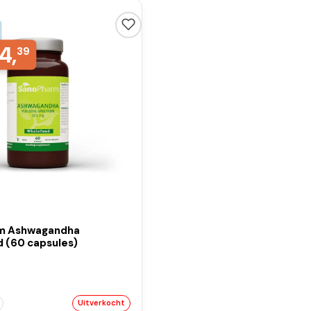
4,
39
m Ashwagandha
 (60 capsules)
Uitverkocht