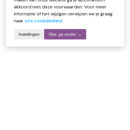
akkoord met deze voorwaarden. Voor meer
informatie of het wijzigen verwijzen we je graag
naar
ons cookiebeleid
.
Instellingen
Oke, ga verder →
Productomschrijving
Primeal Banketbakkers tarwebloem
Ingredienten
Gemalen zachte
tarwe
*
*afkomstig van biologische landbouw.
Allergeneninformatie