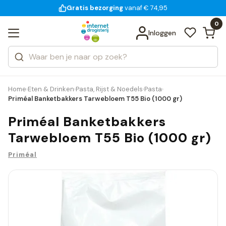
Gratis bezorging
voor 18:00 uur besteld
14 dagen bedenktijd
vanaf € 74,95
Bekijk alle resultaten
Zoeken
0
Categorieën
Inloggen
Merken
Home
Eten & Drinken
Pasta, Rijst & Noedels
Pasta
›
›
›
›
Priméal Banketbakkers Tarwebloem T55 Bio (1000 gr)
Priméal Banketbakkers
Tarwebloem T55 Bio (1000 gr)
Priméal