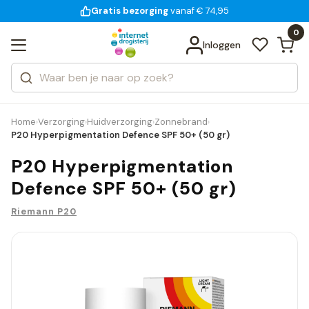
Gratis bezorging
voor 18:00 uur besteld
14 dagen bedenktijd
vanaf € 74,95
Bekijk alle resultaten
Zoeken
0
Categorieën
Inloggen
Merken
Home
Verzorging
Huidverzorging
Zonnebrand
›
›
›
›
P20 Hyperpigmentation Defence SPF 50+ (50 gr)
P20 Hyperpigmentation
Defence SPF 50+ (50 gr)
Riemann P20