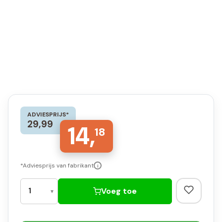
ADVIESPRIJS*
29,99
14,
18
*Adviesprijs van fabrikant
i
Voeg toe