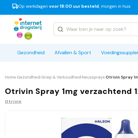
Op werkdagen
voor 18:00 uur besteld
, morgen in huis
Categorieën
Merken
Gezondheid
Afvallen & Sport
Voedingssuppl
Home
Gezondheid
Griep & Verkoudheid
Neussprays
Otrivin Spray 1m
›
›
›
›
Otrivin Spray 1mg verzachtend 12
Otrivin