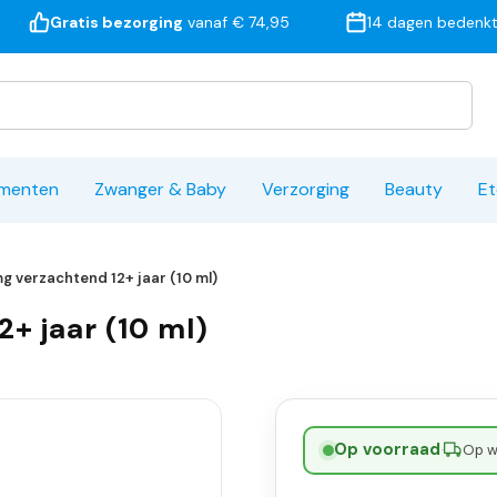
Gratis bezorging
vanaf € 74,95
14 dagen bedenkt
ementen
Zwanger & Baby
Verzorging
Beauty
Et
g verzachtend 12+ jaar (10 ml)
+ jaar (10 ml)
Op voorraad
·
Op w