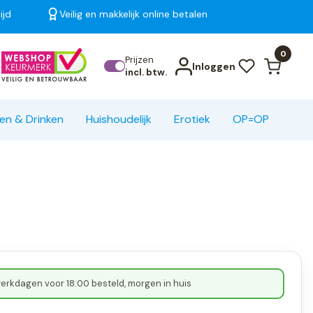
ijd
Veilig en makkelijk online betalen
Bekijk alle resultaten
0
Prijzen
Inloggen
incl. btw.
en & Drinken
Huishoudelijk
Erotiek
OP=OP
erkdagen voor 18:00 besteld, morgen in huis