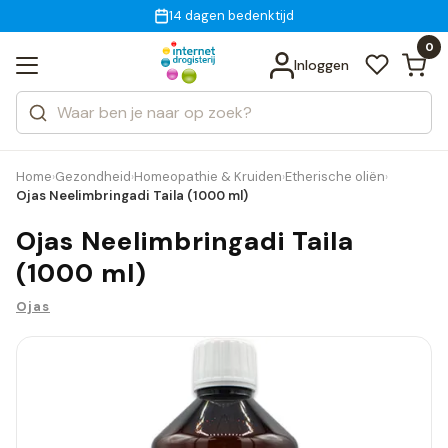
Gratis bezorging
voor 18:00 uur besteld
14 dagen bedenktijd
Bekijk alle resultaten
Zoeken
0
Categorieën
Inloggen
Merken
Home
Gezondheid
Homeopathie & Kruiden
Etherische oliën
›
›
›
›
Ojas Neelimbringadi Taila (1000 ml)
Ojas Neelimbringadi Taila
(1000 ml)
Ojas