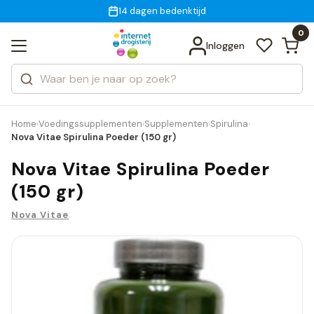
Gratis bezorging
voor 18:00 uur besteld
14 dagen bedenktijd
Bekijk alle resultaten
Zoeken
0
Categorieën
Inloggen
Merken
Home
Voedingssupplementen
Supplementen
Spirulina
›
›
›
›
Nova Vitae Spirulina Poeder (150 gr)
Nova Vitae Spirulina Poeder
(150 gr)
Nova Vitae