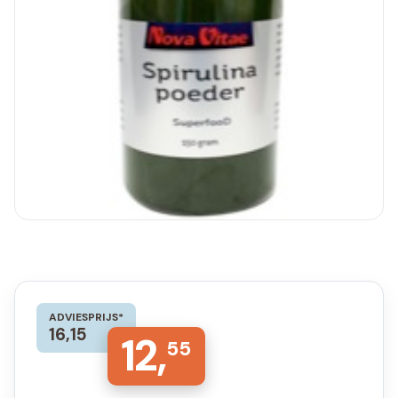
ADVIESPRIJS*
16,15
12,
55