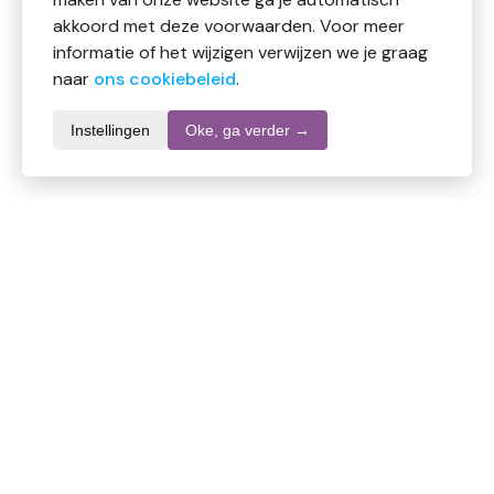
akkoord met deze voorwaarden. Voor meer
informatie of het wijzigen verwijzen we je graag
naar
ons cookiebeleid
.
Instellingen
Oke, ga verder →
Productomschrijving
Spirulina is een blauwgroene spiraalvormige
zoutwater-alg. afkomstig uit China en bevat diverse
vitamines, mineralen, vezels en andere
voedingsstoffen bevat. Spirulina wordt al duizenden
jaren gebruikt in vele culturen. De Azteken gaven het
aan lopers en strijders om hun kracht en
uithoudingsvermogen te verbeteren. De plant
Spirulina is een rijke bron van vitaminen, eiwitten en