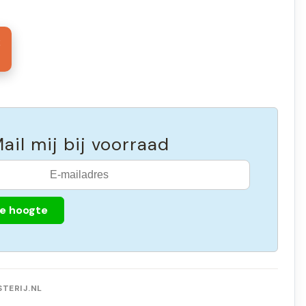
8
ail mij bij voorraad
de hoogte
TERIJ.NL