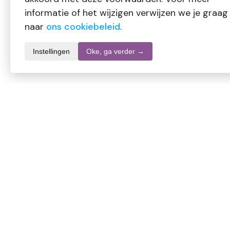
informatie of het wijzigen verwijzen we je graag
naar
ons cookiebeleid
.
Instellingen
Oke, ga verder →
Productomschrijving
Maca 500mg
Kruidenpreparaat
Maca ondersteunt een normale menstruatie*
* = Gezondheidsclaim in afwachting van goedkeuring door 
Samenstelling per capsule