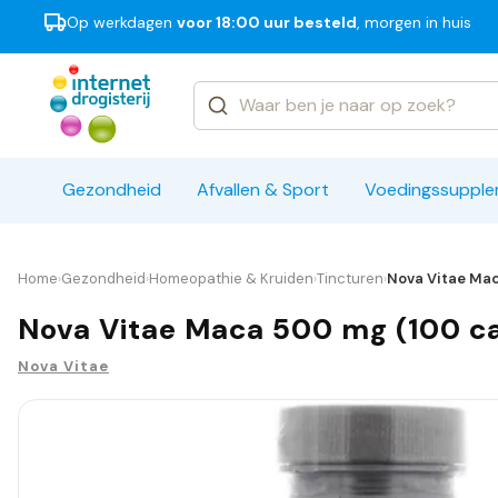
Op werkdagen
voor 18:00 uur besteld
, morgen in huis
Categorieën
Merken
Gezondheid
Afvallen & Sport
Voedingssuppl
Home
Gezondheid
Homeopathie & Kruiden
Tincturen
Nova Vitae Mac
›
›
›
›
Nova Vitae Maca 500 mg (100 c
Nova Vitae