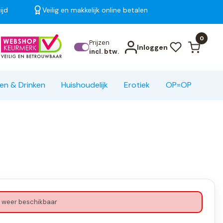
ijd
Veilig en makkelijk online betalen
Bekijk alle resultaten
0
Prijzen
Inloggen
incl. btw.
en & Drinken
Huishoudelijk
Erotiek
OP=OP
 weer beschikbaar