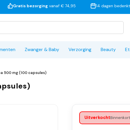
Gratis bezorging
vanaf € 74,95
14 dagen bedenkt
ementen
Zwanger & Baby
Verzorging
Beauty
Et
a 500 mg (100 capsules)
apsules)
Uitverkocht
Binnenkort