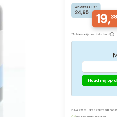
ADVIESPRIJS*
24,95
19,
3
*Adviesprijs van fabrikant
i
M
Houd mij op 
DAAROM INTERNETDROGIS
Voordelige prijzen