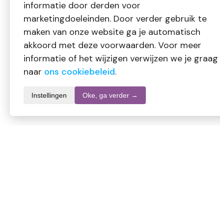
informatie door derden voor
marketingdoeleinden. Door verder gebruik te
maken van onze website ga je automatisch
akkoord met deze voorwaarden. Voor meer
informatie of het wijzigen verwijzen we je graag
naar
ons cookiebeleid
.
Instellingen
Oke, ga verder →
Productomschrijving
Nova Vitae L-tyrosine puur 500mg – Aminozuurpreparaat
Elke plantaardige capsule bevat:
L-Tyrosine 500 mg