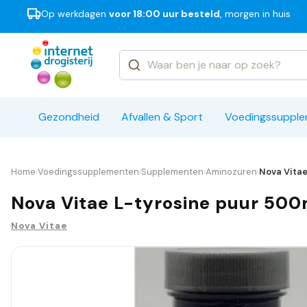
Op werkdagen
voor 18:00 uur besteld
, morgen in huis
Categorieën
Merken
Gezondheid
Afvallen & Sport
Voedingssuppl
Home
Voedingssupplementen
Supplementen
Aminozuren
Nova Vitae
›
›
›
›
Nova Vitae L-tyrosine puur 500
Nova Vitae