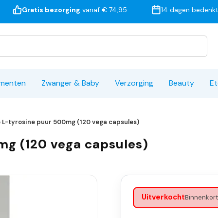
Gratis bezorging
vanaf € 74,95
14 dagen bedenkt
ementen
Zwanger & Baby
Verzorging
Beauty
Et
 L-tyrosine puur 500mg (120 vega capsules)
mg (120 vega capsules)
Uitverkocht
Binnenkort