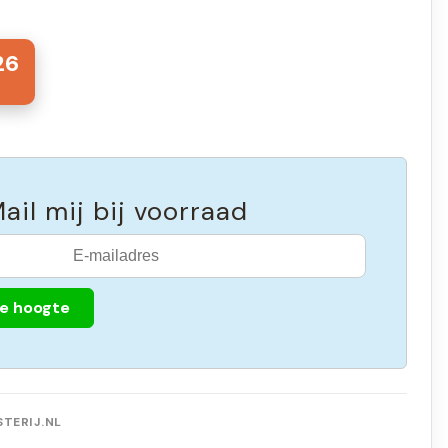
26
ail mij bij voorraad
de hoogte
TERIJ.NL