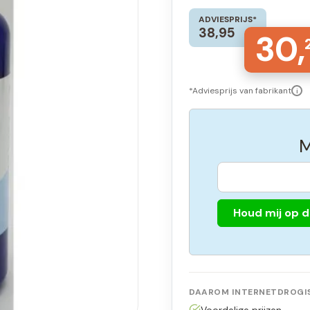
ADVIESPRIJS*
38,95
30,
*Adviesprijs van fabrikant
i
M
Houd mij op 
DAAROM INTERNETDROGIS
Voordelige prijzen