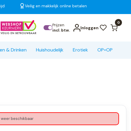
ijd
Veilig en makkelijk online betalen
Bekijk alle resultaten
0
Prijzen
Inloggen
incl. btw.
en & Drinken
Huishoudelijk
Erotiek
OP=OP
 weer beschikbaar