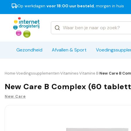
Op werkdagen
voor 18:00 uur besteld
, morgen in huis
Categorieën
Merken
Gezondheid
Afvallen & Sport
Voedingssuppl
Home
Voedingssupplementen
Vitamines
Vitamine B
New Care B Comp
›
›
›
›
New Care B Complex (60 tablet
New Care