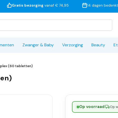
Gratis bezorging
vanaf € 74,95
14 dagen bedenkt
ementen
Zwanger & Baby
Verzorging
Beauty
Et
lex (60 tabletten)
ten)
Op voorraad
·
Op w