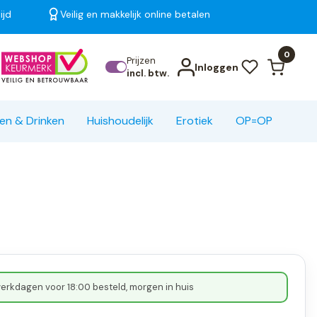
ijd
Veilig en makkelijk online betalen
Bekijk alle resultaten
0
Prijzen
Inloggen
incl. btw.
en & Drinken
Huishoudelijk
Erotiek
OP=OP
erkdagen voor 18:00 besteld, morgen in huis