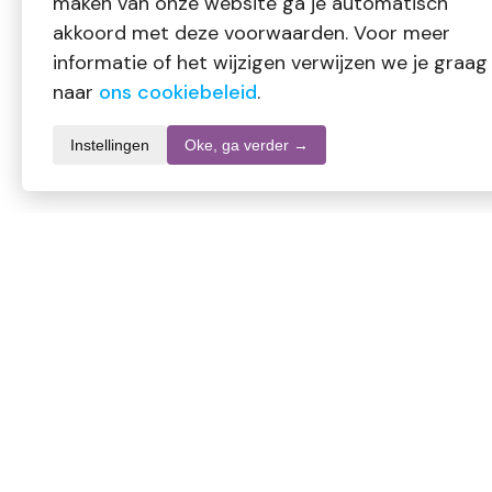
maken van onze website ga je automatisch
akkoord met deze voorwaarden. Voor meer
informatie of het wijzigen verwijzen we je graag
naar
ons cookiebeleid
.
Instellingen
Oke, ga verder →
Productomschrijving
New Care Vitamine B complex bevat een uitgebalanceerde co
Samenstelling:
Vitamine B1, als thiamine HCl
30 mg