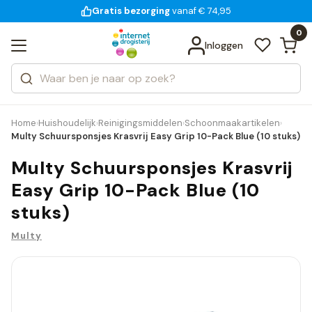
Gratis bezorging
voor 18:00 uur besteld
14 dagen bedenktijd
vanaf € 74,95
Bekijk alle resultaten
Zoeken
0
Categorieën
Inloggen
Merken
Home
Huishoudelijk
Reinigingsmiddelen
Schoonmaakartikelen
›
›
›
›
Multy Schuursponsjes Krasvrij Easy Grip 10-Pack Blue (10 stuks)
Multy Schuursponsjes Krasvrij
Easy Grip 10-Pack Blue (10
stuks)
Multy