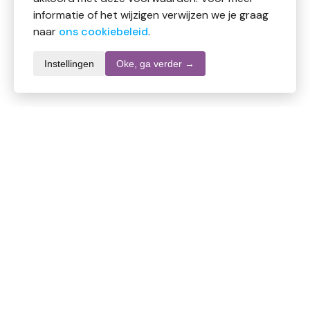
informatie of het wijzigen verwijzen we je graag
naar
ons cookiebeleid
.
Instellingen
Oke, ga verder →
Informatie over dit product
Merk
Multy
SKU
DW10729
EAN
8710648141035
Inhoud
10 stuks