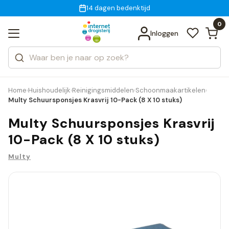
Gratis bezorging
voor 18:00 uur besteld
14 dagen bedenktijd
Bekijk alle resultaten
Zoeken
0
Categorieën
Inloggen
Merken
Home
Huishoudelijk
Reinigingsmiddelen
Schoonmaakartikelen
›
›
›
›
Multy Schuursponsjes Krasvrij 10-Pack (8 X 10 stuks)
Multy Schuursponsjes Krasvrij
10-Pack (8 X 10 stuks)
Multy