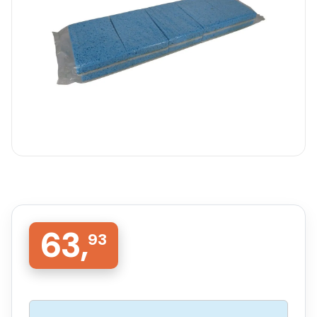
63,
93