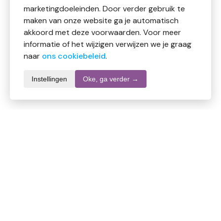
marketingdoeleinden. Door verder gebruik te
maken van onze website ga je automatisch
akkoord met deze voorwaarden. Voor meer
informatie of het wijzigen verwijzen we je graag
naar
ons cookiebeleid
.
Instellingen
Oke, ga verder →
Informatie over dit product
Merk
Multy
SKU
DW10728
EAN
8710648607555