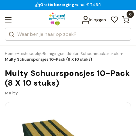
Gratis bezorging
voor 18:00 uur besteld
14 dagen bedenktijd
vanaf € 74,95
Bekijk alle resultaten
Zoeken
0
Categorieën
Inloggen
Merken
Home
Huishoudelijk
Reinigingsmiddelen
Schoonmaakartikelen
›
›
›
›
Multy Schuursponsjes 10-Pack (8 X 10 stuks)
Multy Schuursponsjes 10-Pack
(8 X 10 stuks)
Multy