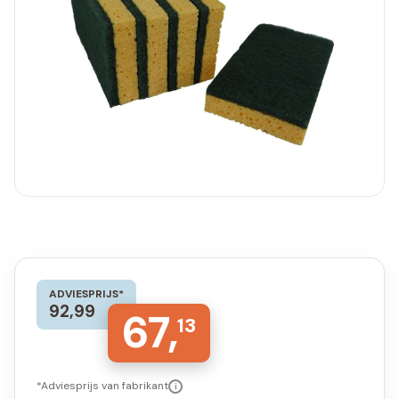
ADVIESPRIJS*
92,99
67,
13
*Adviesprijs van fabrikant
i