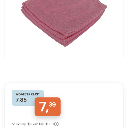
ADVIESPRIJS*
7,85
7,
39
*Adviesprijs van fabrikant
i