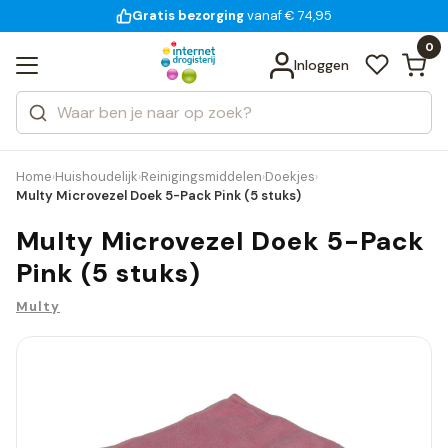
Gratis bezorging
voor 18:00 uur besteld
14 dagen bedenktijd
vanaf € 74,95
Bekijk alle resultaten
Zoeken
0
Categorieën
Inloggen
Merken
Home
Huishoudelijk
Reinigingsmiddelen
Doekjes
›
›
›
›
Multy Microvezel Doek 5-Pack Pink (5 stuks)
Multy Microvezel Doek 5-Pack
Pink (5 stuks)
Multy