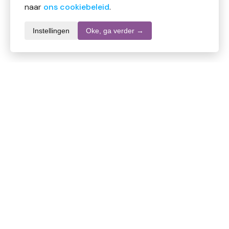
naar
ons cookiebeleid
.
Instellingen
Oke, ga verder →
Informatie over dit product
Merk
Multy
SKU
DW10720
EAN
5410201319347
Inhoud
5 stuks
Stel een vraag over dit product