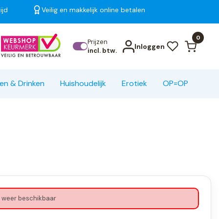
ijd
Veilig en makkelijk online betalen
Bekijk alle resultaten
0
Prijzen
Inloggen
incl. btw.
en & Drinken
Huishoudelijk
Erotiek
OP=OP
 weer beschikbaar