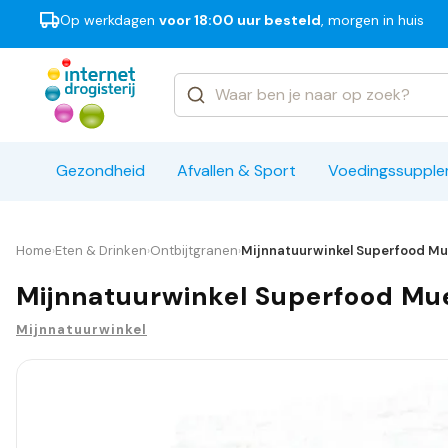
Op werkdagen
voor 18:00 uur besteld
, morgen in huis
Categorieën
Merken
Gezondheid
Afvallen & Sport
Voedingssuppl
Home
Eten & Drinken
Ontbijtgranen
Mijnnatuurwinkel Superfood Mue
›
›
›
Mijnnatuurwinkel Superfood Mue
Mijnnatuurwinkel