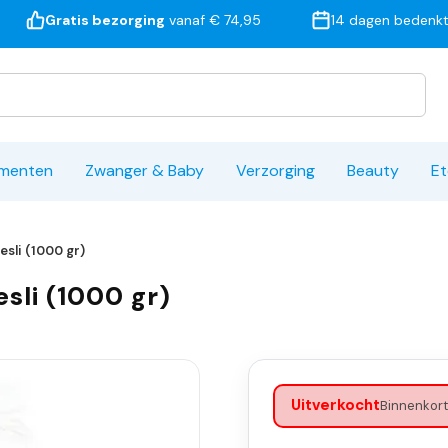
Gratis bezorging
vanaf € 74,95
14 dagen bedenkt
ementen
Zwanger & Baby
Verzorging
Beauty
Et
sli (1000 gr)
sli (1000 gr)
Uitverkocht
Binnenkort