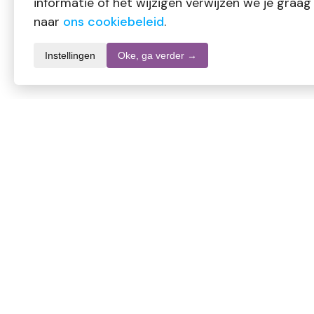
informatie of het wijzigen verwijzen we je graag
naar
ons cookiebeleid
.
Instellingen
Oke, ga verder →
Productomschrijving
Mijnnatuurwinkel Superfood muesli
Ingredienten
Speltvlokken (GLUTEN), Sultana rozijnen, Blauwe jumbo rozij
Cranberries appelsap, Plantaardige zonnebloemolie, SULFIET
Kan sporen bevatten van soja, sesam, pinda's en noten
Voedingswaarde per 100 gram: