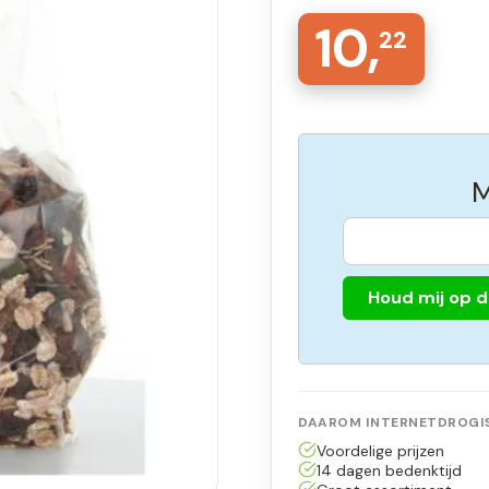
10,
22
M
Houd mij op 
DAAROM INTERNETDROGIS
Voordelige prijzen
14 dagen bedenktijd