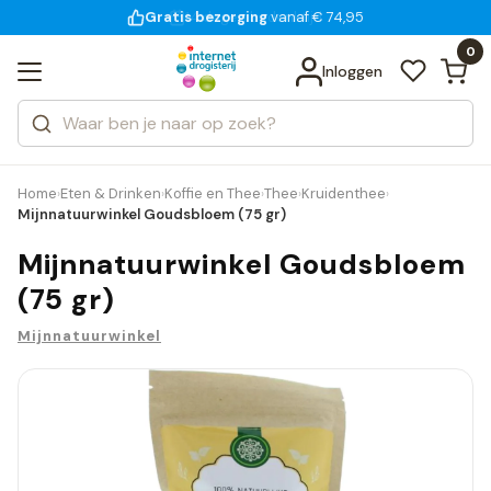
Gratis bezorging
voor 18:00 uur besteld
14 dagen bedenktijd
Bekijk alle resultaten
Zoeken
0
Categorieën
Inloggen
Merken
Home
Eten & Drinken
Koffie en Thee
Thee
Kruidenthee
›
›
›
›
›
Mijnnatuurwinkel Goudsbloem (75 gr)
Mijnnatuurwinkel Goudsbloem
(75 gr)
Mijnnatuurwinkel