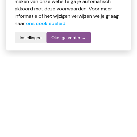
maken van onze website ga je automatisch
akkoord met deze voorwaarden. Voor meer
informatie of het wijzigen verwijzen we je graag
naar
ons cookiebeleid
.
Instellingen
Oke, ga verder →
Productomschrijving
MijnNatuurwinkel Goudsbloem calendula
Zonder toevoegingen
100% Natuurlijke Goudsbloem Calendula
Ingredienten
100% goudsbloem