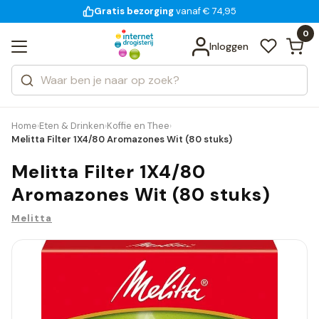
Gratis bezorging
voor 18:00 uur besteld
14 dagen bedenktijd
Bekijk alle resultaten
Zoeken
0
Categorieën
Inloggen
Merken
Home
Eten & Drinken
Koffie en Thee
›
›
›
Melitta Filter 1X4/80 Aromazones Wit (80 stuks)
Melitta Filter 1X4/80
Aromazones Wit (80 stuks)
Melitta