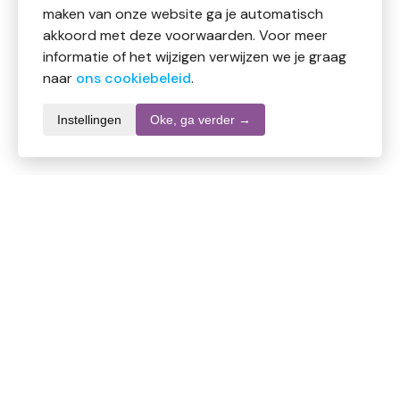
maken van onze website ga je automatisch
akkoord met deze voorwaarden. Voor meer
informatie of het wijzigen verwijzen we je graag
naar
ons cookiebeleid
.
Instellingen
Oke, ga verder →
Productomschrijving
Een 100% natuurlijke look.
Doet meer dan zich aanpassen aan de huid : hij voelt
fris, laat de huid ademen en geeft ze een natuurlijke
gloed.
SPF 18.
Een foundation op maat van jouw huid: