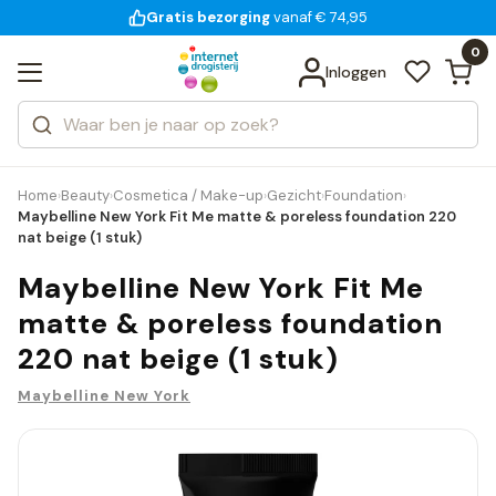
Gratis bezorging
voor 18:00 uur besteld
14 dagen bedenktijd
Bekijk alle resultaten
Zoeken
0
Categorieën
Inloggen
Merken
Home
Beauty
Cosmetica / Make-up
Gezicht
Foundation
›
›
›
›
›
Maybelline New York Fit Me matte & poreless foundation 220
nat beige (1 stuk)
Maybelline New York Fit Me
matte & poreless foundation
220 nat beige (1 stuk)
Maybelline New York