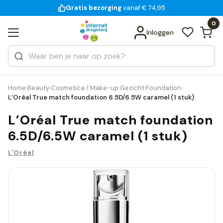
Gratis bezorging
voor 18:00 uur besteld
14 dagen bedenktijd
Bekijk alle resultaten
Zoeken
0
Categorieën
Inloggen
Merken
Home
Beauty
Cosmetica / Make-up
Gezicht
Foundation
›
›
›
›
›
L’Oréal True match foundation 6.5D/6.5W caramel (1 stuk)
L’Oréal True match foundation
6.5D/6.5W caramel (1 stuk)
L'Oréal