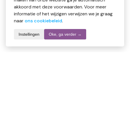
akkoord met deze voorwaarden. Voor meer
informatie of het wijzigen verwijzen we je graag
naar
ons cookiebeleid
.
Instellingen
Oke, ga verder →
Productomschrijving
Het product
Foundation die perfect matcht met de kleur en
textuur van de huid. Voor een perfecte egale huid
zonder maskereffect
Het resultaat
De kleuren van True Match foundation passen zo