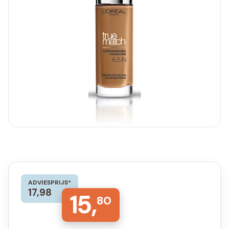
ADVIESPRIJS*
17,98
15,
80