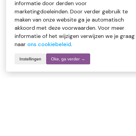
informatie door derden voor
marketingdoeleinden. Door verder gebruik te
maken van onze website ga je automatisch
akkoord met deze voorwaarden. Voor meer
informatie of het wijzigen verwijzen we je graag
naar
ons cookiebeleid
.
Instellingen
Oke, ga verder →
Productomschrijving
L’Oréal Infallible More Than Concealer in de kleur 331 Latte 
formule camoufleert imperfecties, donkere kringen en roodhei
en nauwkeurige toepassing.