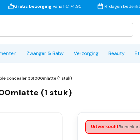
Gratis bezorging
vanaf € 74,95
14 dagen bedenkt
ementen
Zwanger & Baby
Verzorging
Beauty
Et
lible concealer 331000mlatte (1 stuk)
000mlatte (1 stuk)
Uitverkocht
Binnenkort