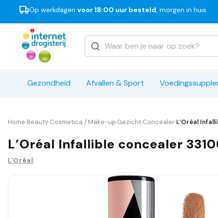
Op werkdagen
voor 18:00 uur besteld
, morgen in huis
Categorieën
Merken
Gezondheid
Afvallen & Sport
Voedingssuppl
Home
Beauty
Cosmetica / Make-up
Gezicht
Concealer
L’Oréal Infal
›
›
›
›
›
L’Oréal Infallible concealer 331
L'Oréal