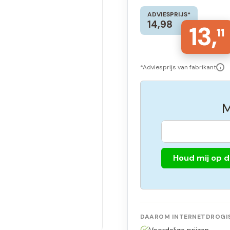
ADVIESPRIJS*
14,98
13,
11
*Adviesprijs van fabrikant
i
M
Houd mij op 
DAAROM INTERNETDROGIS
Voordelige prijzen