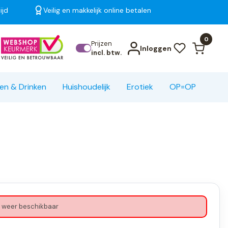
ijd
Veilig en makkelijk online betalen
Bekijk alle resultaten
0
Prijzen
Inloggen
incl. btw.
en & Drinken
Huishoudelijk
Erotiek
OP=OP
 weer beschikbaar